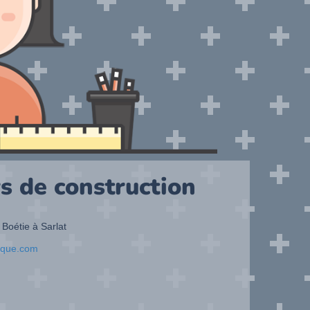
s de construction
 Boétie à Sarlat
ique.com