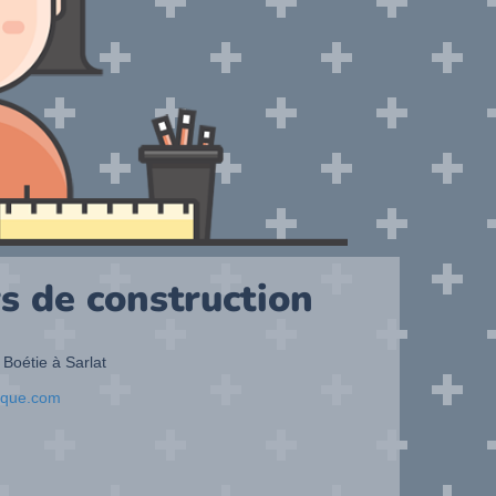
s de construction
 Boétie à Sarlat
ique.com