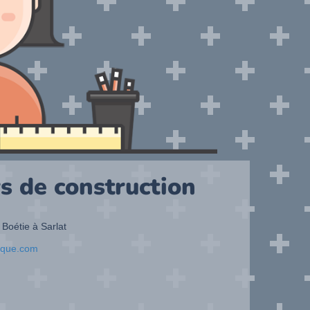
s de construction
 Boétie à Sarlat
ique.com