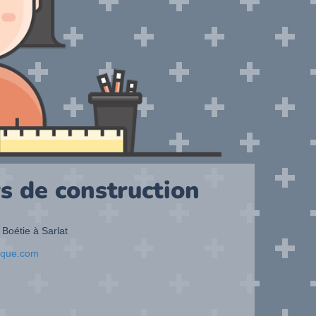
s de construction
 Boétie à Sarlat
ique.com