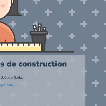
s de construction
 Boétie à Sarlat
ique.com