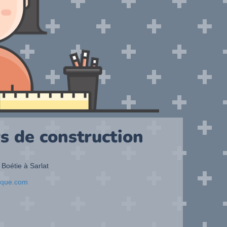
s de construction
 Boétie à Sarlat
ique.com