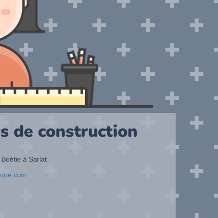
s de construction
 Boétie à Sarlat
ique.com