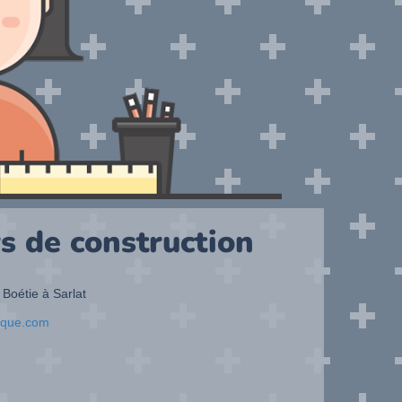
s de construction
 Boétie à Sarlat
ique.com